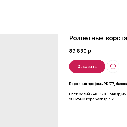
Роллетные ворота
89 830
р.
Заказать
Воротный профиль PD/77, базов
Цвет: белый 2400×2100&nbsp;мм
защитный короб&nbsp;45°