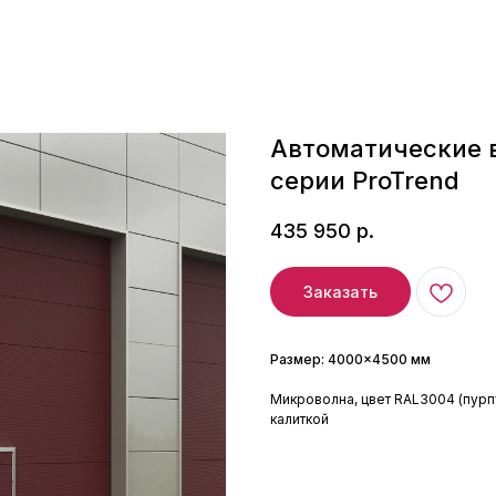
Автоматические в
серии ProTrend
435 950
р.
Заказать
Размер: 4000×4500 мм
Микроволна, цвет RAL3004 (пурп
калиткой