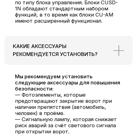
105 187, Москва,
ИНН: 7719539718
Окружной пр-д, д. 14 к. 1,
ОГРН: 1047797071794
кв. 18
КПП: 771901001
© 2025 Все права защищены
Политика конфиденциальности
Разработка сайта