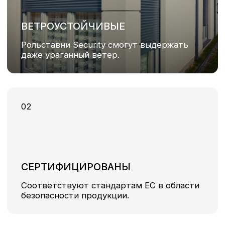
ШИРОКИЙ ВЫБОР
2 типа профиля и 5 вариантов защитных
коробов с ручным и автоматическим
управлением.
04
ДОПОЛНИТЕЛЬНАЯ ЗАЩИТА
Автоматическое закрытие/открытие
роллет создаёт эффект присутствия
хозяев дома.
05