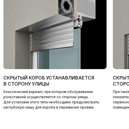
Я согласен на обработку
персональных данных
Получить консультацию
СКРЫТЫЙ КОРОБ УСТАНАВЛИВАЕТСЯ
СКРЫТ
В СТОРОНУ УЛИЦЫ
СТОР
Классический вариант, при котором обслуживание
При тако
рольставней осуществляется со стороны улицы.
показате
Для установки этого типа необходимо предусмотреть
сервисно
неглубокую нишу для короба в перемычке проёма.
помещен