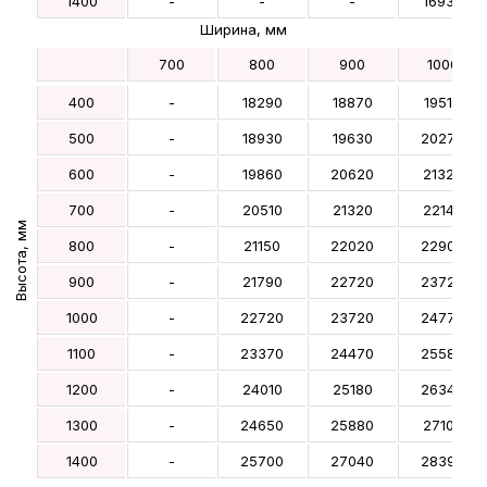
1400
-
-
-
16930
Ширина, мм
1500
-
-
-
17800
700
800
900
1000
1600
-
-
-
18450
400
-
18290
18870
19510
1700
-
-
-
19440
500
-
18930
19630
20270
1800
-
-
-
20080
600
-
19860
20620
21320
1900
-
-
-
-
700
-
20510
21320
22140
2000
-
-
-
-
Высота, мм
800
-
21150
22020
22900
2100
-
-
-
-
900
-
21790
22720
23720
2200
-
-
-
-
1000
-
22720
23720
24770
2300
-
-
-
-
1100
-
23370
24470
25580
2400
-
-
-
-
1200
-
24010
25180
26340
2500
-
-
-
-
1300
-
24650
25880
27100
2600
-
-
-
-
1400
-
25700
27040
28390
2700
-
-
-
-