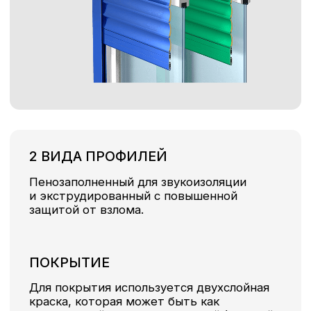
2900
-
37780
40290
42740
3000
-
38430
40990
43560