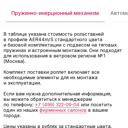
2 ВИДА ПРОФИЛЕЙ
Пружинно-инерционный механизм
Автом
Пенозаполненный для звукоизоляции
и экструдированный с повышенной
защитой от взлома.
В таблице указана стоимость рольставней
в профиле AER44m/S стандартного цвета
ПОКРЫТИЕ
и базовой комплектации с подвесом на тяговых
Для покрытия используется двухслойная
пружинах и встроенным монтажом. Они подходят
краска, которая может быть как
для использования в ветровом регионе № 1
стандартной, так и специальной (угловой,
дистанционной или сдвоенной).
(Москва).
Комплект поставки роллет включает все
ФОРМЫ КОРОБА
необходимые элементы для их монтажа
и эксплуатации.
Пять форм защитных коробов:
полукруглые, круглые, короба с наклоном
45° и короба с наклоном 20°, а также
Если вам нужна дополнительная информация,
скрытые.
вы можете обратиться к менеджерам
по телефону:
+7 (499) 322-09-04
или посетить
один из наших
фирменных салонов
в вашем
городе.
Цены указаны в рублях за стандартные цвета.