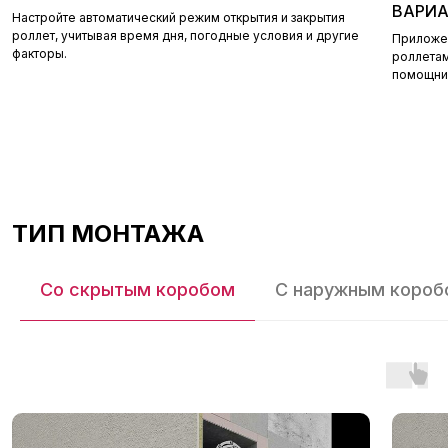
ВАРИ
Настройте автоматический режим открытия и закрытия
роллет, учитывая время дня, погодные условия и другие
Приложе
факторы.
роллетам
помощник
ТИП МОНТАЖА
ПИШИТЕ, ЗВОНИТЕ,
ПРИЕЗЖАЙТЕ В НАШ ОФИС
Со скрытым коробом
С наружным короб
Мы с радостью ответим на все ваши
вопросы. Консультация бесплатна!
+7