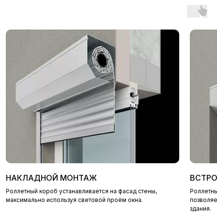
+7 (499) 322-09-04
info@магазин-ворот.рф
НАКЛАДНОЙ МОНТАЖ
ВСТР
ЮРИДИЧЕСКИЙ АДРЕС:
ООО «МЕХАНИКА А»
Роллетный короб устанавливается на фасад стены,
Роллетны
105 187, Москва,
ИНН: 7719539718
Окружной пр-д, д. 14 к. 1,
ОГРН: 1047797071794
максимально используя световой проём окна.
позволяе
кв. 18
КПП: 771901001
здания.